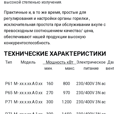
высокой степенью излучения.
Практичные и, в то же время, простые для
регулирования и настройки органы горелки ,
исключительная простота при обслуживании вкупе с
превосходным соотношением качество/ цена,
обеспечивают нашей продукции высокую
конкурентоспособность.
ТЕХНИЧЕСКИЕ ХАРАКТЕРИСТИКИ
Тип
Модель
Мощность кВт
Электрическое
Дв
мин. макс.
питание
вен
P61
M-.xx.x.xx.A.0.xx
160
800
230/400V 3N ac
P65
M-.xx.x.xx.A.0.xx
270
970
230/400V 3N ac
P71
M-.xx.x.xx.A.0.xx
300
1.200
230/400V 3N ac