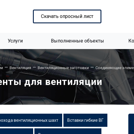
Скачать опросный лист
Услуги
Выполненные объекты
К
—
—
—
ии
Вентиляция
Вентиляционные заготовки
Соединяющие элем
нты для вентиляции
рохода вентиляционных шахт
Вставки гибкие ВГ