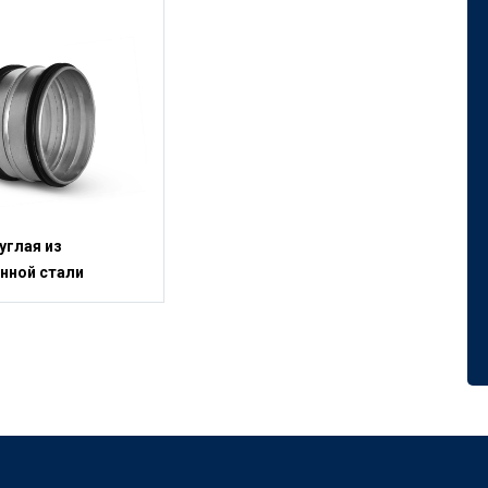
углая из
нной стали