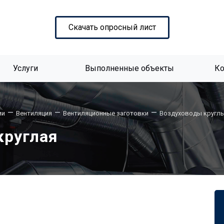
Скачать опросный лист
Услуги
Выполненные объекты
К
—
—
—
ии
Вентиляция
Вентиляционные заготовки
Воздуховоды кругл
круглая